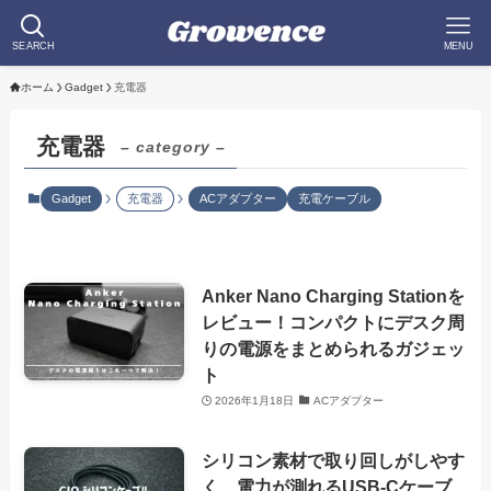
SEARCH
MENU
ホーム
Gadget
充電器
充電器
– category –
Gadget
充電器
ACアダプター
充電ケーブル
Anker Nano Charging Stationを
レビュー！コンパクトにデスク周
りの電源をまとめられるガジェッ
ト
2026年1月18日
ACアダプター
シリコン素材で取り回しがしやす
く、電力が測れるUSB-Cケーブ