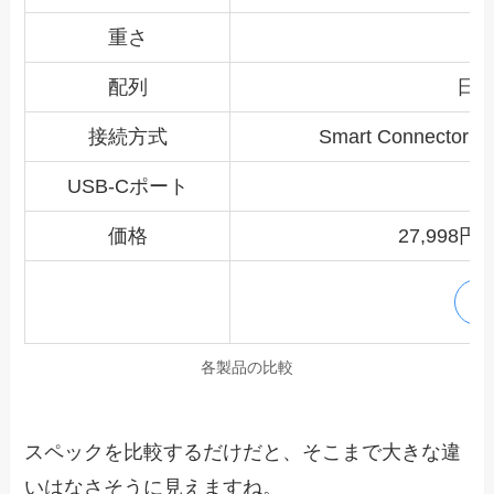
重さ
配列
日本
接続方式
Smart Connec
USB-Cポート
価格
27,998円(
購
各製品の比較
スペックを比較するだけだと、そこまで大きな違
いはなさそうに見えますね。